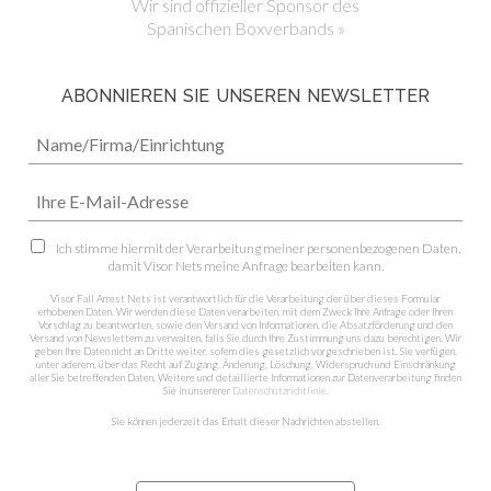
Wir sind offizieller Sponsor des
Spanischen Boxverbands »
ABONNIEREN SIE UNSEREN NEWSLETTER
Ich stimme hiermit der Verarbeitung meiner personenbezogenen Daten,
damit Visor Nets meine Anfrage bearbeiten kann.
Visor Fall Arrest Nets ist verantwortlich für die Verarbeitung der über dieses Formular
erhobenen Daten. Wir werden diese Daten verarbeiten, mit dem Zweck Ihre Anfrage oder Ihren
Vorschlag zu beantworten, sowie den Versand von Informationen, die Absatzförderung und den
Versand von Newslettern zu verwalten, falls Sie durch Ihre Zustimmung uns dazu berechtigen. Wir
geben Ihre Daten nicht an Dritte weiter, sofern dies gesetzlich vorgeschrieben ist. Sie verfügen,
unter aderem, über das Recht auf Zugang, Änderung, Löschung, Widerspruch und Einschränkung
aller Sie betreffenden Daten. Weitere und detaillierte Informationen zur Datenverarbeitung finden
Sie in unsererer
Datenschutzrichtlinie
.
Sie können jederzeit das Erhalt dieser Nachrichten abstellen.