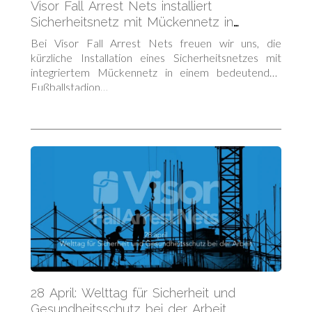
Visor Fall Arrest Nets installiert
Sicherheitsnetz mit Mückennetz in
irischem Fußballstadion
Bei Visor Fall Arrest Nets freuen wir uns, die
kürzliche Installation eines Sicherheitsnetzes mit
integriertem Mückennetz in einem bedeutenden
Fußballstadion…
28 April: Welttag für Sicherheit und
Gesundheitsschutz bei der Arbeit