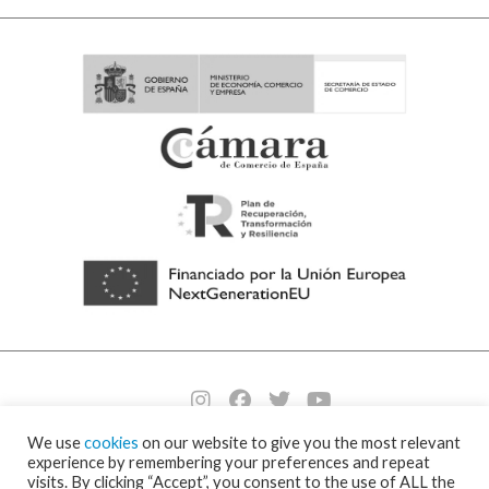
We use
cookies
on our website to give you the most relevant
© 2026 Visornets – Visor Fall Arrest Nets ⁃
Política de cookies y protección de
experience by remembering your preferences and repeat
datos
⁃
Condiciones de envío
⁃ Design by
Ixotype
visits. By clicking “Accept”, you consent to the use of ALL the