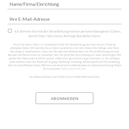
Ich stimme hiermit der Verarbeitung meiner personenbezogenen Daten,
damit Visor Nets meine Anfrage bearbeiten kann.
Visor Fall Arrest Nets ist verantwortlich für die Verarbeitung der über dieses Formular
erhobenen Daten. Wir werden diese Daten verarbeiten, mit dem Zweck Ihre Anfrage oder Ihren
Vorschlag zu beantworten, sowie den Versand von Informationen, die Absatzförderung und den
Versand von Newslettern zu verwalten, falls Sie durch Ihre Zustimmung uns dazu berechtigen. Wir
geben Ihre Daten nicht an Dritte weiter, sofern dies gesetzlich vorgeschrieben ist. Sie verfügen,
unter aderem, über das Recht auf Zugang, Änderung, Löschung, Widerspruch und Einschränkung
aller Sie betreffenden Daten. Weitere und detaillierte Informationen zur Datenverarbeitung finden
Sie in unsererer
Datenschutzrichtlinie
.
Sie können jederzeit das Erhalt dieser Nachrichten abstellen.