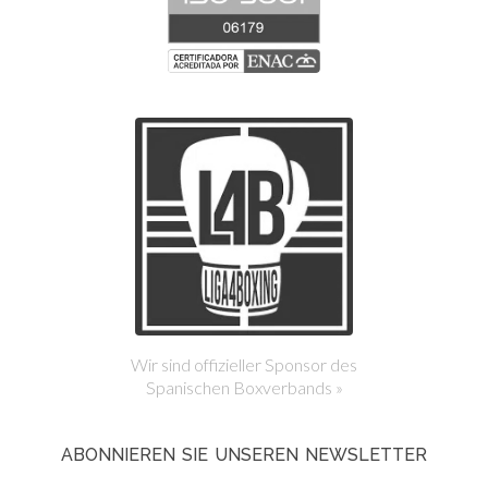
Wir sind offizieller Sponsor des
Spanischen Boxverbands »
ABONNIEREN SIE UNSEREN NEWSLETTER