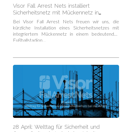
Visor Fall Arrest Nets installiert
Sicherheitsnetz mit Mückennetz in
irischem Fußballstadion
Bei Visor Fall Arrest Nets freuen wir uns, die
kürzliche Installation eines Sicherheitsnetzes mit
integriertem Mückennetz in einem bedeutenden
Fußballstadion…
28 April: Welttag für Sicherheit und