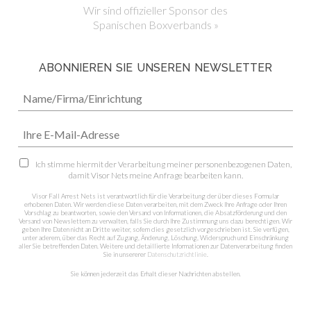
Wir sind offizieller Sponsor des
Spanischen Boxverbands »
ABONNIEREN SIE UNSEREN NEWSLETTER
Ich stimme hiermit der Verarbeitung meiner personenbezogenen Daten,
damit Visor Nets meine Anfrage bearbeiten kann.
Visor Fall Arrest Nets ist verantwortlich für die Verarbeitung der über dieses Formular
erhobenen Daten. Wir werden diese Daten verarbeiten, mit dem Zweck Ihre Anfrage oder Ihren
Vorschlag zu beantworten, sowie den Versand von Informationen, die Absatzförderung und den
Versand von Newslettern zu verwalten, falls Sie durch Ihre Zustimmung uns dazu berechtigen. Wir
geben Ihre Daten nicht an Dritte weiter, sofern dies gesetzlich vorgeschrieben ist. Sie verfügen,
unter aderem, über das Recht auf Zugang, Änderung, Löschung, Widerspruch und Einschränkung
aller Sie betreffenden Daten. Weitere und detaillierte Informationen zur Datenverarbeitung finden
Sie in unsererer
Datenschutzrichtlinie
.
Sie können jederzeit das Erhalt dieser Nachrichten abstellen.