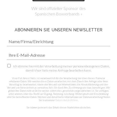
Wir sind offizieller Sponsor des
Spanischen Boxverbands »
ABONNIEREN SIE UNSEREN NEWSLETTER
Ich stimme hiermit der Verarbeitung meiner personenbezogenen Daten,
damit Visor Nets meine Anfrage bearbeiten kann.
Visor Fall Arrest Nets ist verantwortlich für die Verarbeitung der über dieses Formular
erhobenen Daten. Wir werden diese Daten verarbeiten, mit dem Zweck Ihre Anfrage oder Ihren
Vorschlag zu beantworten, sowie den Versand von Informationen, die Absatzförderung und den
Versand von Newslettern zu verwalten, falls Sie durch Ihre Zustimmung uns dazu berechtigen. Wir
geben Ihre Daten nicht an Dritte weiter, sofern dies gesetzlich vorgeschrieben ist. Sie verfügen,
unter aderem, über das Recht auf Zugang, Änderung, Löschung, Widerspruch und Einschränkung
aller Sie betreffenden Daten. Weitere und detaillierte Informationen zur Datenverarbeitung finden
Sie in unsererer
Datenschutzrichtlinie
.
Sie können jederzeit das Erhalt dieser Nachrichten abstellen.