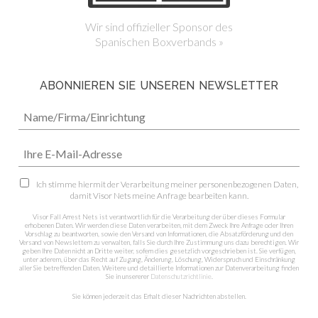
Wir sind offizieller Sponsor des
Spanischen Boxverbands »
ABONNIEREN SIE UNSEREN NEWSLETTER
Ich stimme hiermit der Verarbeitung meiner personenbezogenen Daten,
damit Visor Nets meine Anfrage bearbeiten kann.
Visor Fall Arrest Nets ist verantwortlich für die Verarbeitung der über dieses Formular
erhobenen Daten. Wir werden diese Daten verarbeiten, mit dem Zweck Ihre Anfrage oder Ihren
Vorschlag zu beantworten, sowie den Versand von Informationen, die Absatzförderung und den
Versand von Newslettern zu verwalten, falls Sie durch Ihre Zustimmung uns dazu berechtigen. Wir
geben Ihre Daten nicht an Dritte weiter, sofern dies gesetzlich vorgeschrieben ist. Sie verfügen,
unter aderem, über das Recht auf Zugang, Änderung, Löschung, Widerspruch und Einschränkung
aller Sie betreffenden Daten. Weitere und detaillierte Informationen zur Datenverarbeitung finden
Sie in unsererer
Datenschutzrichtlinie
.
Sie können jederzeit das Erhalt dieser Nachrichten abstellen.