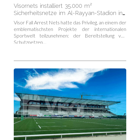
Visornets installiert 35.000 m²
Sicherheitsnetze im Al-Rayyan-Stadion in
Katar
Visor Fall Arrest Nets hatte das Privileg, an einem der
emblematischsten Projekte der internationalen
Sportwelt teilzunehmen: der Bereitstellung von
Schutznetzen…