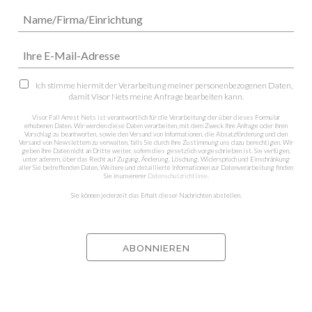
Ich stimme hiermit der Verarbeitung meiner personenbezogenen Daten,
damit Visor Nets meine Anfrage bearbeiten kann.
Visor Fall Arrest Nets ist verantwortlich für die Verarbeitung der über dieses Formular
erhobenen Daten. Wir werden diese Daten verarbeiten, mit dem Zweck Ihre Anfrage oder Ihren
Vorschlag zu beantworten, sowie den Versand von Informationen, die Absatzförderung und den
Versand von Newslettern zu verwalten, falls Sie durch Ihre Zustimmung uns dazu berechtigen. Wir
geben Ihre Daten nicht an Dritte weiter, sofern dies gesetzlich vorgeschrieben ist. Sie verfügen,
unter aderem, über das Recht auf Zugang, Änderung, Löschung, Widerspruch und Einschränkung
aller Sie betreffenden Daten. Weitere und detaillierte Informationen zur Datenverarbeitung finden
Sie in unsererer
Datenschutzrichtlinie
.
Sie können jederzeit das Erhalt dieser Nachrichten abstellen.