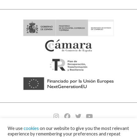
We use
cookies
on our website to give you the most relevant
© 2026 Visornets – Visor Fall Arrest Nets ⁃
Política de cookies y protección de
experience by remembering your preferences and repeat