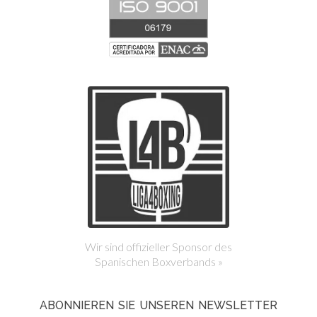
Wir sind offizieller Sponsor des
Spanischen Boxverbands »
ABONNIEREN SIE UNSEREN NEWSLETTER