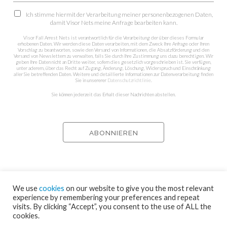
Ich stimme hiermit der Verarbeitung meiner personenbezogenen Daten,
damit Visor Nets meine Anfrage bearbeiten kann.
Visor Fall Arrest Nets ist verantwortlich für die Verarbeitung der über dieses Formular
erhobenen Daten. Wir werden diese Daten verarbeiten, mit dem Zweck Ihre Anfrage oder Ihren
Vorschlag zu beantworten, sowie den Versand von Informationen, die Absatzförderung und den
Versand von Newslettern zu verwalten, falls Sie durch Ihre Zustimmung uns dazu berechtigen. Wir
geben Ihre Daten nicht an Dritte weiter, sofern dies gesetzlich vorgeschrieben ist. Sie verfügen,
unter aderem, über das Recht auf Zugang, Änderung, Löschung, Widerspruch und Einschränkung
aller Sie betreffenden Daten. Weitere und detaillierte Informationen zur Datenverarbeitung finden
Sie in unsererer
Datenschutzrichtlinie
.
Sie können jederzeit das Erhalt dieser Nachrichten abstellen.
We use
cookies
on our website to give you the most relevant
experience by remembering your preferences and repeat
visits. By clicking “Accept”, you consent to the use of ALL the
cookies.