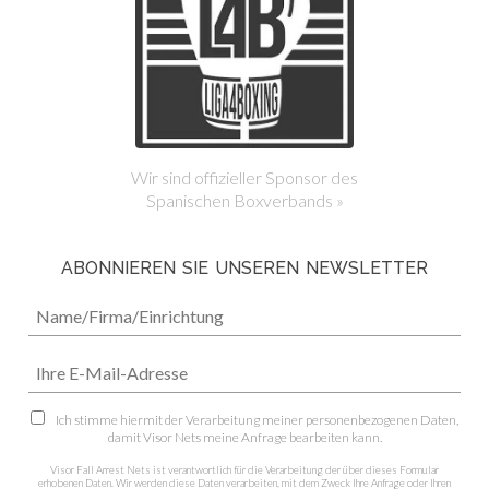
Wir sind offizieller Sponsor des
Spanischen Boxverbands »
ABONNIEREN SIE UNSEREN NEWSLETTER
Ich stimme hiermit der Verarbeitung meiner personenbezogenen Daten,
damit Visor Nets meine Anfrage bearbeiten kann.
Visor Fall Arrest Nets ist verantwortlich für die Verarbeitung der über dieses Formular
erhobenen Daten. Wir werden diese Daten verarbeiten, mit dem Zweck Ihre Anfrage oder Ihren