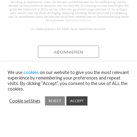
Vorschlag zu beantworten, sowie den Versand von Informationen, die Absatzförderung und den
Versand von Newslettern zu verwalten, falls Sie durch Ihre Zustimmung uns dazu berechtigen. Wir
geben Ihre Daten nicht an Dritte weiter, sofern dies gesetzlich vorgeschrieben ist. Sie verfügen,
unter aderem, über das Recht auf Zugang, Änderung, Löschung, Widerspruch und Einschränkung
aller Sie betreffenden Daten. Weitere und detaillierte Informationen zur Datenverarbeitung finden
Sie in unsererer
Datenschutzrichtlinie
.
Sie können jederzeit das Erhalt dieser Nachrichten abstellen.
We use
cookies
on our website to give you the most relevant
experience by remembering your preferences and repeat
visits. By clicking “Accept”, you consent to the use of ALL the
cookies.
Cookie settings
REJECT
ACCEPT