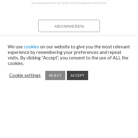
Sie können jederzeit das Erhalt dieser Nachrichten abstellen.
We use
cookies
on our website to give you the most relevant
experience by remembering your preferences and repeat
visits. By clicking “Accept”, you consent to the use of ALL the
cookies.
Cookie settings
REJECT
ACCEPT