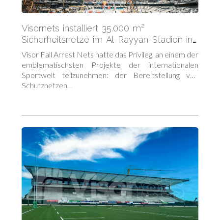
Visornets installiert 35.000 m²
Sicherheitsnetze im Al-Rayyan-Stadion in
Katar
Visor Fall Arrest Nets hatte das Privileg, an einem der
emblematischsten Projekte der internationalen
Sportwelt teilzunehmen: der Bereitstellung von
Schutznetzen…