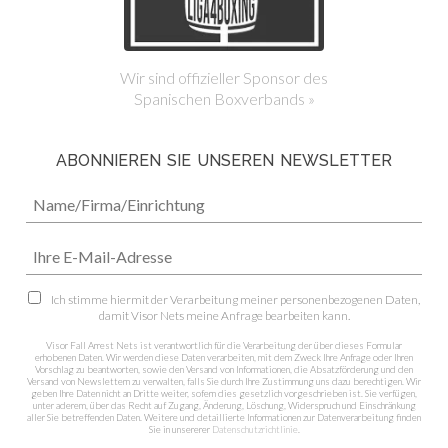
Wir sind offizieller Sponsor des
Spanischen Boxverbands »
ABONNIEREN SIE UNSEREN NEWSLETTER
Ich stimme hiermit der Verarbeitung meiner personenbezogenen Daten,
damit Visor Nets meine Anfrage bearbeiten kann.
Visor Fall Arrest Nets ist verantwortlich für die Verarbeitung der über dieses Formular
erhobenen Daten. Wir werden diese Daten verarbeiten, mit dem Zweck Ihre Anfrage oder Ihren
Vorschlag zu beantworten, sowie den Versand von Informationen, die Absatzförderung und den
Versand von Newslettern zu verwalten, falls Sie durch Ihre Zustimmung uns dazu berechtigen. Wir
geben Ihre Daten nicht an Dritte weiter, sofern dies gesetzlich vorgeschrieben ist. Sie verfügen,
unter aderem, über das Recht auf Zugang, Änderung, Löschung, Widerspruch und Einschränkung
aller Sie betreffenden Daten. Weitere und detaillierte Informationen zur Datenverarbeitung finden
Sie in unsererer
Datenschutzrichtlinie
.