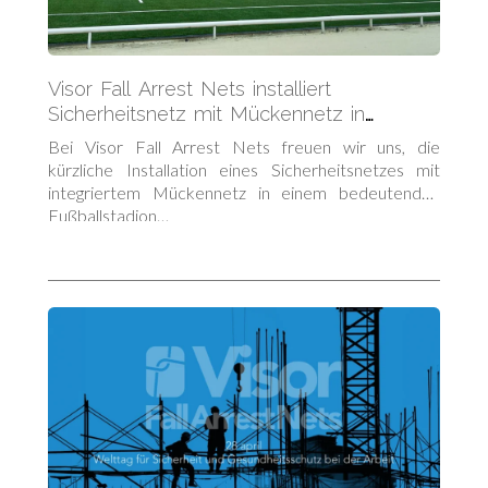
Visor Fall Arrest Nets installiert
Sicherheitsnetz mit Mückennetz in
irischem Fußballstadion
Bei Visor Fall Arrest Nets freuen wir uns, die
kürzliche Installation eines Sicherheitsnetzes mit
integriertem Mückennetz in einem bedeutenden
Fußballstadion…