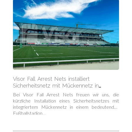
Visor Fall Arrest Nets installiert
Sicherheitsnetz mit Mückennetz in
irischem Fußballstadion
Bei Visor Fall Arrest Nets freuen wir uns, die
kürzliche Installation eines Sicherheitsnetzes mit
integriertem Mückennetz in einem bedeutenden
Fußballstadion…