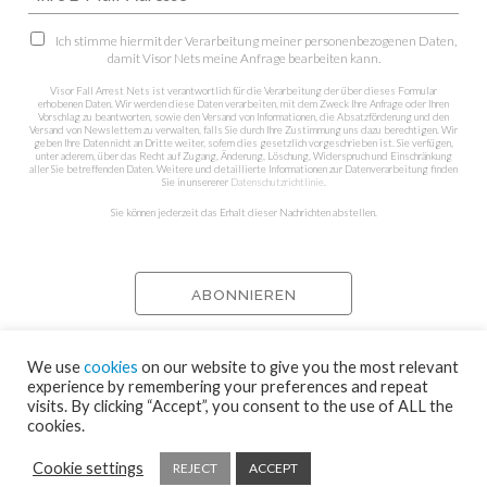
Ich stimme hiermit der Verarbeitung meiner personenbezogenen Daten,
damit Visor Nets meine Anfrage bearbeiten kann.
Visor Fall Arrest Nets ist verantwortlich für die Verarbeitung der über dieses Formular
erhobenen Daten. Wir werden diese Daten verarbeiten, mit dem Zweck Ihre Anfrage oder Ihren
Vorschlag zu beantworten, sowie den Versand von Informationen, die Absatzförderung und den
Versand von Newslettern zu verwalten, falls Sie durch Ihre Zustimmung uns dazu berechtigen. Wir
geben Ihre Daten nicht an Dritte weiter, sofern dies gesetzlich vorgeschrieben ist. Sie verfügen,
unter aderem, über das Recht auf Zugang, Änderung, Löschung, Widerspruch und Einschränkung
aller Sie betreffenden Daten. Weitere und detaillierte Informationen zur Datenverarbeitung finden
Sie in unsererer
Datenschutzrichtlinie
.
Sie können jederzeit das Erhalt dieser Nachrichten abstellen.
We use
cookies
on our website to give you the most relevant
experience by remembering your preferences and repeat
visits. By clicking “Accept”, you consent to the use of ALL the
cookies.
Cookie settings
REJECT
ACCEPT