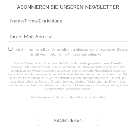
ABONNIEREN SIE UNSEREN NEWSLETTER
Ich stimme hiermit der Verarbeitung meiner personenbezogenen Daten,
damit Visor Nets meine Anfrage bearbeiten kann.
Visor Fall Arrest Nets ist verantwortlich für die Verarbeitung der über dieses Formular
erhobenen Daten. Wir werden diese Daten verarbeiten, mit dem Zweck Ihre Anfrage oder Ihren
Vorschlag zu beantworten, sowie den Versand von Informationen, die Absatzförderung und den
Versand von Newslettern zu verwalten, falls Sie durch Ihre Zustimmung uns dazu berechtigen. Wir
geben Ihre Daten nicht an Dritte weiter, sofern dies gesetzlich vorgeschrieben ist. Sie verfügen,
unter aderem, über das Recht auf Zugang, Änderung, Löschung, Widerspruch und Einschränkung
aller Sie betreffenden Daten. Weitere und detaillierte Informationen zur Datenverarbeitung finden
Sie in unsererer
Datenschutzrichtlinie
.
Sie können jederzeit das Erhalt dieser Nachrichten abstellen.