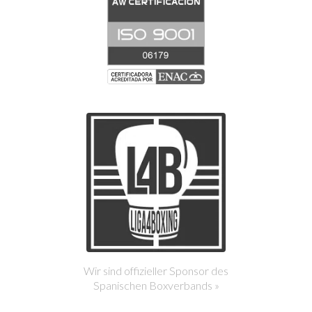
Wir sind offizieller Sponsor des
Spanischen Boxverbands »