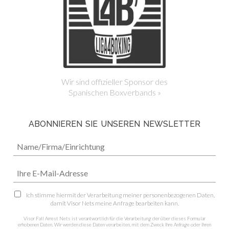
Wir sind offizieller Sponsor des
Spanischen Boxverbands »
ABONNIEREN SIE UNSEREN NEWSLETTER
Ich stimme hiermit der Verarbeitung meiner personenbezogenen Daten,
damit Visor Nets meine Anfrage bearbeiten kann.
Visor Fall Arrest Nets ist verantwortlich für die Verarbeitung der über dieses Formular
erhobenen Daten. Wir werden diese Daten verarbeiten, mit dem Zweck Ihre Anfrage oder Ihren