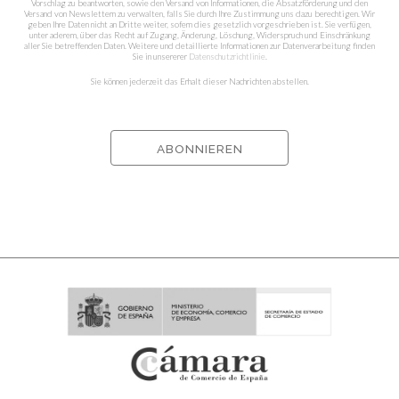
Vorschlag zu beantworten, sowie den Versand von Informationen, die Absatzförderung und den
Versand von Newslettern zu verwalten, falls Sie durch Ihre Zustimmung uns dazu berechtigen. Wir
geben Ihre Daten nicht an Dritte weiter, sofern dies gesetzlich vorgeschrieben ist. Sie verfügen,
unter aderem, über das Recht auf Zugang, Änderung, Löschung, Widerspruch und Einschränkung
aller Sie betreffenden Daten. Weitere und detaillierte Informationen zur Datenverarbeitung finden
Sie in unsererer
Datenschutzrichtlinie
.
Sie können jederzeit das Erhalt dieser Nachrichten abstellen.