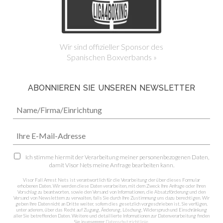
Wir sind offizieller Sponsor des
Spanischen Boxverbands »
ABONNIEREN SIE UNSEREN NEWSLETTER
Ich stimme hiermit der Verarbeitung meiner personenbezogenen Daten,
damit Visor Nets meine Anfrage bearbeiten kann.
Visor Fall Arrest Nets ist verantwortlich für die Verarbeitung der über dieses Formular
erhobenen Daten. Wir werden diese Daten verarbeiten, mit dem Zweck Ihre Anfrage oder Ihren
Vorschlag zu beantworten, sowie den Versand von Informationen, die Absatzförderung und den
Versand von Newslettern zu verwalten, falls Sie durch Ihre Zustimmung uns dazu berechtigen. Wir
geben Ihre Daten nicht an Dritte weiter, sofern dies gesetzlich vorgeschrieben ist. Sie verfügen,
unter aderem, über das Recht auf Zugang, Änderung, Löschung, Widerspruch und Einschränkung
aller Sie betreffenden Daten. Weitere und detaillierte Informationen zur Datenverarbeitung finden
Sie in unsererer
Datenschutzrichtlinie
.