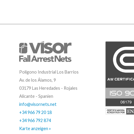
Polígono Industrial Los Barrios
Av. de los Álamos, 9
03179 Las Heredades - Rojales
Alicante - Spanien
info@visornets.net
+34 966 79 20 18
+34 966 792 874
Karte anzeigen »