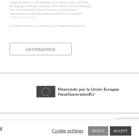
vorgeschrieben ist. Sie verfügen, unter aderem, über das Recht
auf Zugang, Änderung, Löschung, Widerspruch und Einschränkung
aller Sie betreffenden Daten. Weitere und detaillierte
Informationen zur Datenverarbeitung finden Sie in unsererer
Datenschutzrichtlinie
.
Sie können jederzeit das Erhalt dieser Nachrichten abstellen.
 de cookies y protección de datos
⁃
Condiciones de envío
⁃ Design by
Ixotype
ng
Cookie settings
REJECT
ACCEPT