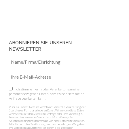
ABONNIEREN SIE UNSEREN
NEWSLETTER
Ich stimme hiermit der Verarbeitung meiner
personenbezogenen Daten, damit Visor Nets meine
Anfrage bearbeiten kann.
Visor Fall Arrest Nets ist verantwortlich für die Verarbeitung der
über dieses Formular erhobenen Daten. Wir werden diese Daten
verarbeiten, mit dem Zweck Ihre Anfrage oder Ihren Vorschlag zu
beantworten, sowie den Versand von Informationen, die
Absatzförderung und den Versand von Newslettern zu verwalten,
falls Sie durch Ihre Zustimmung uns dazu berechtigen. Wir geben
Ihre Daten nicht an Dritte weiter, sofern dies gesetzlich