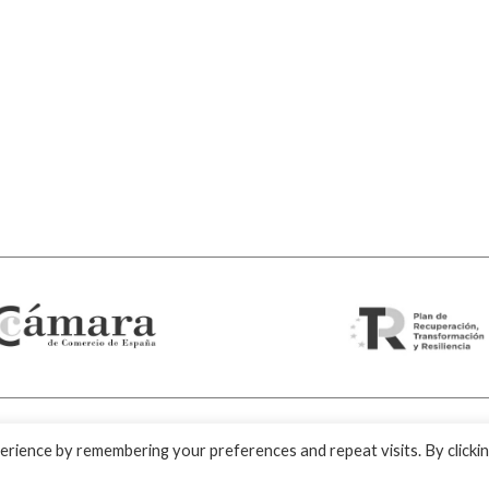
© 2026 Visornets – Visor Fall Arrest Nets ⁃
Política
erience by remembering your preferences and repeat visits. By clicki