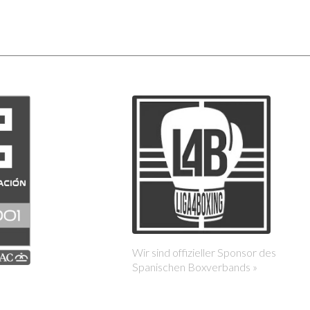
Wir sind offizieller Sponsor des
Spanischen Boxverbands »