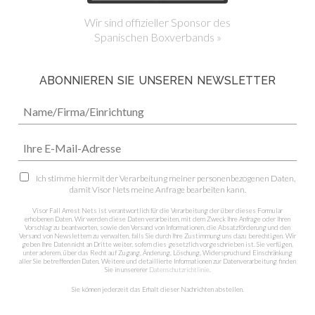
Wir sind offizieller Sponsor des
Spanischen Boxverbands »
ABONNIEREN SIE UNSEREN NEWSLETTER
Ich stimme hiermit der Verarbeitung meiner personenbezogenen Daten,
damit Visor Nets meine Anfrage bearbeiten kann.
Visor Fall Arrest Nets ist verantwortlich für die Verarbeitung der über dieses Formular
erhobenen Daten. Wir werden diese Daten verarbeiten, mit dem Zweck Ihre Anfrage oder Ihren
Vorschlag zu beantworten, sowie den Versand von Informationen, die Absatzförderung und den
Versand von Newslettern zu verwalten, falls Sie durch Ihre Zustimmung uns dazu berechtigen. Wir
geben Ihre Daten nicht an Dritte weiter, sofern dies gesetzlich vorgeschrieben ist. Sie verfügen,
unter aderem, über das Recht auf Zugang, Änderung, Löschung, Widerspruch und Einschränkung
aller Sie betreffenden Daten. Weitere und detaillierte Informationen zur Datenverarbeitung finden
Sie in unsererer
Datenschutzrichtlinie
.
Sie können jederzeit das Erhalt dieser Nachrichten abstellen.