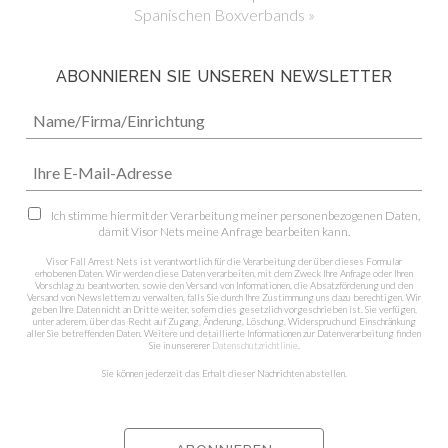
Spanischen Boxverbands »
ABONNIEREN SIE UNSEREN NEWSLETTER
Ich stimme hiermit der Verarbeitung meiner personenbezogenen Daten,
damit Visor Nets meine Anfrage bearbeiten kann.
Visor Fall Arrest Nets ist verantwortlich für die Verarbeitung der über dieses Formular
erhobenen Daten. Wir werden diese Daten verarbeiten, mit dem Zweck Ihre Anfrage oder Ihren
Vorschlag zu beantworten, sowie den Versand von Informationen, die Absatzförderung und den
Versand von Newslettern zu verwalten, falls Sie durch Ihre Zustimmung uns dazu berechtigen. Wir
geben Ihre Daten nicht an Dritte weiter, sofern dies gesetzlich vorgeschrieben ist. Sie verfügen,
unter aderem, über das Recht auf Zugang, Änderung, Löschung, Widerspruch und Einschränkung
aller Sie betreffenden Daten. Weitere und detaillierte Informationen zur Datenverarbeitung finden
Sie in unsererer
Datenschutzrichtlinie
.
Sie können jederzeit das Erhalt dieser Nachrichten abstellen.