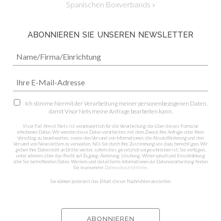
Spanischen Boxverbands »
ABONNIEREN SIE UNSEREN NEWSLETTER
Ich stimme hiermit der Verarbeitung meiner personenbezogenen Daten,
damit Visor Nets meine Anfrage bearbeiten kann.
Visor Fall Arrest Nets ist verantwortlich für die Verarbeitung der über dieses Formular
erhobenen Daten. Wir werden diese Daten verarbeiten, mit dem Zweck Ihre Anfrage oder Ihren
Vorschlag zu beantworten, sowie den Versand von Informationen, die Absatzförderung und den
Versand von Newslettern zu verwalten, falls Sie durch Ihre Zustimmung uns dazu berechtigen. Wir
geben Ihre Daten nicht an Dritte weiter, sofern dies gesetzlich vorgeschrieben ist. Sie verfügen,
unter aderem, über das Recht auf Zugang, Änderung, Löschung, Widerspruch und Einschränkung
aller Sie betreffenden Daten. Weitere und detaillierte Informationen zur Datenverarbeitung finden
Sie in unsererer
Datenschutzrichtlinie
.
Sie können jederzeit das Erhalt dieser Nachrichten abstellen.