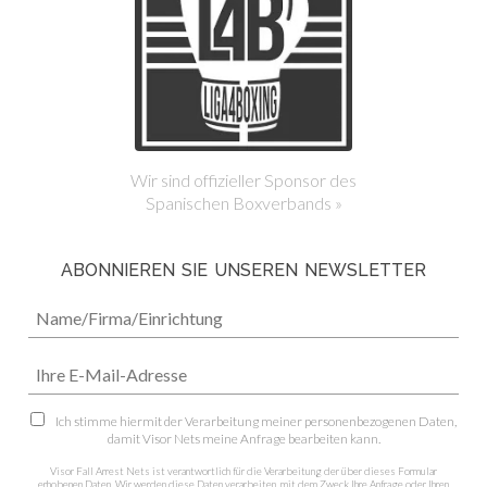
Wir sind offizieller Sponsor des
Spanischen Boxverbands »
ABONNIEREN SIE UNSEREN NEWSLETTER
Ich stimme hiermit der Verarbeitung meiner personenbezogenen Daten,
damit Visor Nets meine Anfrage bearbeiten kann.
Visor Fall Arrest Nets ist verantwortlich für die Verarbeitung der über dieses Formular
erhobenen Daten. Wir werden diese Daten verarbeiten, mit dem Zweck Ihre Anfrage oder Ihren