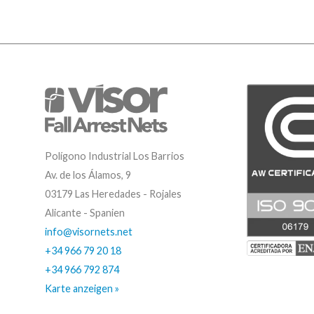
Polígono Industrial Los Barrios
Av. de los Álamos, 9
03179 Las Heredades - Rojales
Alicante - Spanien
info@visornets.net
+34 966 79 20 18
+34 966 792 874
Karte anzeigen »