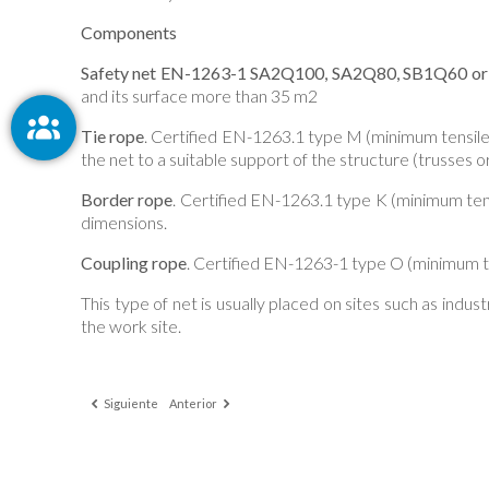
Components
Safety net EN-1263-1 SA2Q100, SA2Q80, SB1Q60 o
and its surface more than 35 m2
Tie rope
. Certified EN-1263.1 type M (minimum tensile 
the net to a suitable support of the structure (trusses or
Border rope
. Certified EN-1263.1 type K (minimum ten
dimensions.
Coupling rope
. Certified EN-1263-1 type O (minimum ten
This type of net is usually placed on sites such as industr
the work site.
Siguiente
Anterior