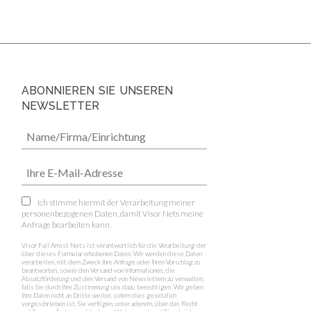
ABONNIEREN SIE UNSEREN
NEWSLETTER
Ich stimme hiermit der Verarbeitung meiner
personenbezogenen Daten, damit Visor Nets meine
Anfrage bearbeiten kann.
Visor Fall Arrest Nets ist verantwortlich für die Verarbeitung der
über dieses Formular erhobenen Daten. Wir werden diese Daten
verarbeiten, mit dem Zweck Ihre Anfrage oder Ihren Vorschlag zu
beantworten, sowie den Versand von Informationen, die
Absatzförderung und den Versand von Newslettern zu verwalten,
falls Sie durch Ihre Zustimmung uns dazu berechtigen. Wir geben
Ihre Daten nicht an Dritte weiter, sofern dies gesetzlich
vorgeschrieben ist. Sie verfügen, unter aderem, über das Recht