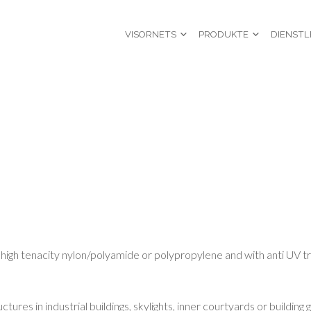
VISORNETS
PRODUKTE
DIENSTL
 high tenacity nylon/polyamide or polypropylene and with anti UV 
ctures in industrial buildings, skylights, inner courtyards or building 