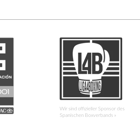
Wir sind offizieller Sponsor des
Spanischen Boxverbands »