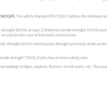
r SB1Q45.
The safety standard EN-1263.1 defines the minimum siz
strenght 30 kN) ,or type Z (minimum tensile strenght 15 kN) used 
 arcades) in the case of industrial constructions.
sile strenght 30 kN) which passes through each mesh at the perime
sile strenght 7.5kN). It joins two or more safety nets.
ial buildings, bridges, viaducts, flyovers of civil works, etc. The us