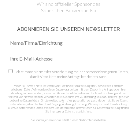
Wir sind offizieller Sponsor des
Spanischen Boxverbands »
ABONNIEREN SIE UNSEREN NEWSLETTER
Ich stimme hiermit der Verarbeitung meiner personenbezogenen Daten,
damit Visor Nets meine Anfrage bearbeiten kann.
Visor Fall Arrest Nets ist verantwortlich für die Verarbeitung der über dieses Formular
erhobenen Daten. Wir werden diese Daten verarbeiten, mit dem Zweck Ihre Anfrage oder Ihren
Vorschlag zu beantworten, sowie den Versand von Informationen, die Absatzförderung und den
Versand von Newslettern zu verwalten, falls Sie durch Ihre Zustimmung uns dazu berechtigen. Wir
geben Ihre Daten nicht an Dritte weiter, sofern dies gesetzlich vorgeschrieben ist. Sie verfügen,
unter aderem, über das Recht auf Zugang, Änderung, Löschung, Widerspruch und Einschränkung
aller Sie betreffenden Daten. Weitere und detaillierte Informationen zur Datenverarbeitung finden
Sie in unsererer
Datenschutzrichtlinie
.
Sie können jederzeit das Erhalt dieser Nachrichten abstellen.