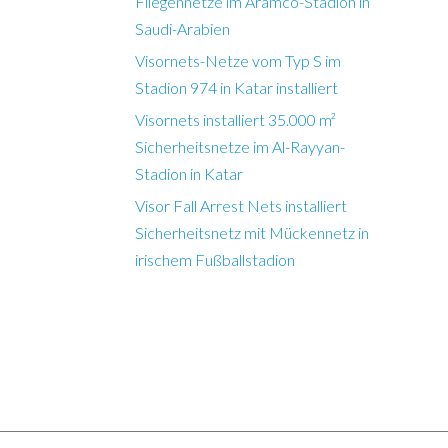
Fliegennetze im Aramco-Stadion in
Saudi-Arabien
Visornets-Netze vom Typ S im
Stadion 974 in Katar installiert
Visornets installiert 35.000 m²
Sicherheitsnetze im Al-Rayyan-
Stadion in Katar
Visor Fall Arrest Nets installiert
Sicherheitsnetz mit Mückennetz in
irischem Fußballstadion