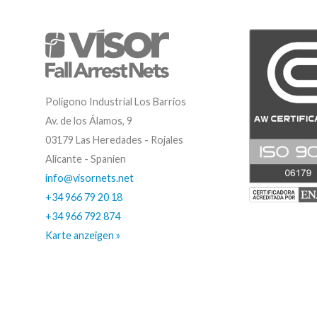
Polígono Industrial Los Barrios
Av. de los Álamos, 9
03179 Las Heredades - Rojales
Alicante - Spanien
info@visornets.net
+34 966 79 20 18
+34 966 792 874
Karte anzeigen »