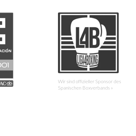
Wir sind offizieller Sponsor des
Spanischen Boxverbands »