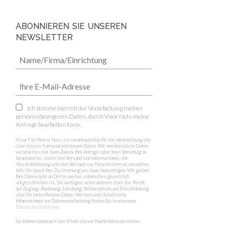
ABONNIEREN SIE UNSEREN
NEWSLETTER
Ich stimme hiermit der Verarbeitung meiner
personenbezogenen Daten, damit Visor Nets meine
Anfrage bearbeiten kann.
Visor Fall Arrest Nets ist verantwortlich für die Verarbeitung der
über dieses Formular erhobenen Daten. Wir werden diese Daten
verarbeiten, mit dem Zweck Ihre Anfrage oder Ihren Vorschlag zu
beantworten, sowie den Versand von Informationen, die
Absatzförderung und den Versand von Newslettern zu verwalten,
falls Sie durch Ihre Zustimmung uns dazu berechtigen. Wir geben
Ihre Daten nicht an Dritte weiter, sofern dies gesetzlich
vorgeschrieben ist. Sie verfügen, unter aderem, über das Recht
auf Zugang, Änderung, Löschung, Widerspruch und Einschränkung
aller Sie betreffenden Daten. Weitere und detaillierte
Informationen zur Datenverarbeitung finden Sie in unsererer
Datenschutzrichtlinie
.
Sie können jederzeit das Erhalt dieser Nachrichten abstellen.