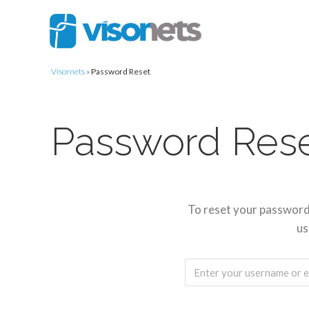
Visornets
»
Password Reset
Password Res
To reset your password,
us