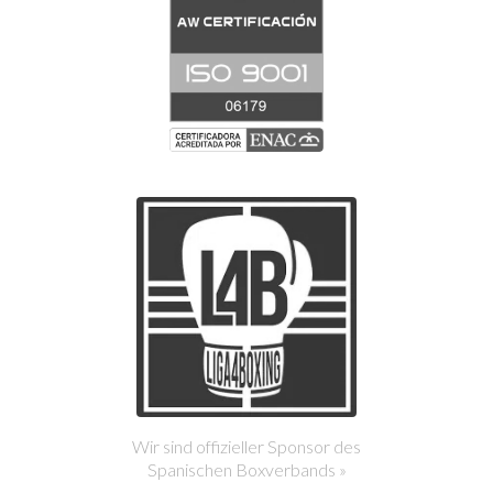
Wir sind offizieller Sponsor des
Spanischen Boxverbands »