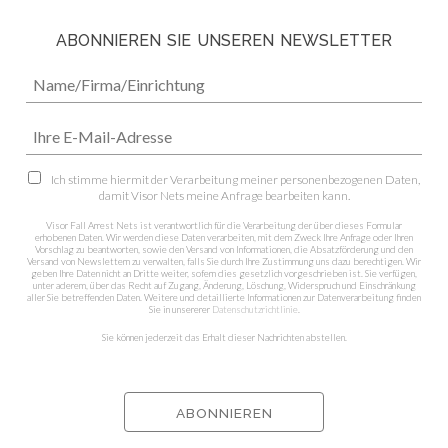
ABONNIEREN SIE UNSEREN NEWSLETTER
Ich stimme hiermit der Verarbeitung meiner personenbezogenen Daten,
damit Visor Nets meine Anfrage bearbeiten kann.
Visor Fall Arrest Nets ist verantwortlich für die Verarbeitung der über dieses Formular
erhobenen Daten. Wir werden diese Daten verarbeiten, mit dem Zweck Ihre Anfrage oder Ihren
Vorschlag zu beantworten, sowie den Versand von Informationen, die Absatzförderung und den
Versand von Newslettern zu verwalten, falls Sie durch Ihre Zustimmung uns dazu berechtigen. Wir
geben Ihre Daten nicht an Dritte weiter, sofern dies gesetzlich vorgeschrieben ist. Sie verfügen,
unter aderem, über das Recht auf Zugang, Änderung, Löschung, Widerspruch und Einschränkung
aller Sie betreffenden Daten. Weitere und detaillierte Informationen zur Datenverarbeitung finden
Sie in unsererer
Datenschutzrichtlinie
.
Sie können jederzeit das Erhalt dieser Nachrichten abstellen.