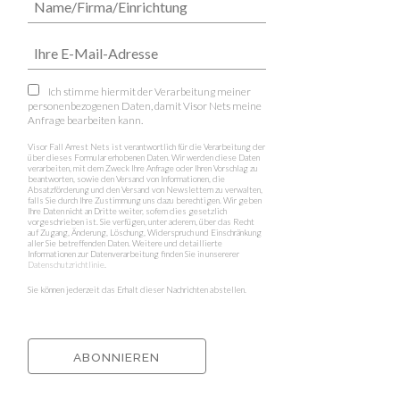
Ich stimme hiermit der Verarbeitung meiner
personenbezogenen Daten, damit Visor Nets meine
Anfrage bearbeiten kann.
Visor Fall Arrest Nets ist verantwortlich für die Verarbeitung der
über dieses Formular erhobenen Daten. Wir werden diese Daten
verarbeiten, mit dem Zweck Ihre Anfrage oder Ihren Vorschlag zu
beantworten, sowie den Versand von Informationen, die
Absatzförderung und den Versand von Newslettern zu verwalten,
falls Sie durch Ihre Zustimmung uns dazu berechtigen. Wir geben
Ihre Daten nicht an Dritte weiter, sofern dies gesetzlich
vorgeschrieben ist. Sie verfügen, unter aderem, über das Recht
auf Zugang, Änderung, Löschung, Widerspruch und Einschränkung
aller Sie betreffenden Daten. Weitere und detaillierte
Informationen zur Datenverarbeitung finden Sie in unsererer
Datenschutzrichtlinie
.
Sie können jederzeit das Erhalt dieser Nachrichten abstellen.