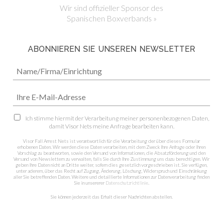
Wir sind offizieller Sponsor des
Spanischen Boxverbands »
ABONNIEREN SIE UNSEREN NEWSLETTER
Ich stimme hiermit der Verarbeitung meiner personenbezogenen Daten,
damit Visor Nets meine Anfrage bearbeiten kann.
Visor Fall Arrest Nets ist verantwortlich für die Verarbeitung der über dieses Formular
erhobenen Daten. Wir werden diese Daten verarbeiten, mit dem Zweck Ihre Anfrage oder Ihren
Vorschlag zu beantworten, sowie den Versand von Informationen, die Absatzförderung und den
Versand von Newslettern zu verwalten, falls Sie durch Ihre Zustimmung uns dazu berechtigen. Wir
geben Ihre Daten nicht an Dritte weiter, sofern dies gesetzlich vorgeschrieben ist. Sie verfügen,
unter aderem, über das Recht auf Zugang, Änderung, Löschung, Widerspruch und Einschränkung
aller Sie betreffenden Daten. Weitere und detaillierte Informationen zur Datenverarbeitung finden
Sie in unsererer
Datenschutzrichtlinie
.
Sie können jederzeit das Erhalt dieser Nachrichten abstellen.