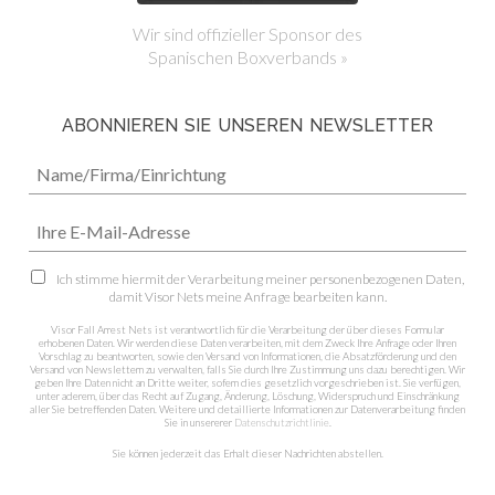
Wir sind offizieller Sponsor des
Spanischen Boxverbands »
ABONNIEREN SIE UNSEREN NEWSLETTER
Ich stimme hiermit der Verarbeitung meiner personenbezogenen Daten,
damit Visor Nets meine Anfrage bearbeiten kann.
Visor Fall Arrest Nets ist verantwortlich für die Verarbeitung der über dieses Formular
erhobenen Daten. Wir werden diese Daten verarbeiten, mit dem Zweck Ihre Anfrage oder Ihren
Vorschlag zu beantworten, sowie den Versand von Informationen, die Absatzförderung und den
Versand von Newslettern zu verwalten, falls Sie durch Ihre Zustimmung uns dazu berechtigen. Wir
geben Ihre Daten nicht an Dritte weiter, sofern dies gesetzlich vorgeschrieben ist. Sie verfügen,
unter aderem, über das Recht auf Zugang, Änderung, Löschung, Widerspruch und Einschränkung
aller Sie betreffenden Daten. Weitere und detaillierte Informationen zur Datenverarbeitung finden
Sie in unsererer
Datenschutzrichtlinie
.
Sie können jederzeit das Erhalt dieser Nachrichten abstellen.