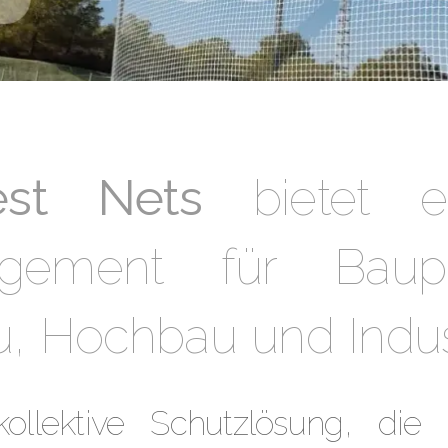
est Nets
bietet e
nagement für Baup
u, Hochbau und Indus
ollektive Schutzlösung, di