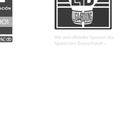
Wir sind offizieller Sponsor des
Spanischen Boxverbands »