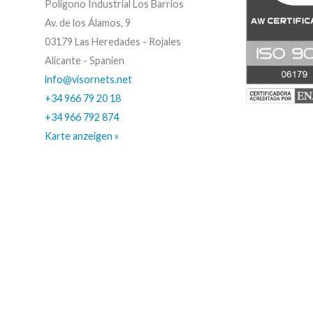
Polígono Industrial Los Barrios
Av. de los Álamos, 9
03179 Las Heredades - Rojales
Alicante - Spanien
info@visornets.net
+34 966 79 20 18
+34 966 792 874
Karte anzeigen »