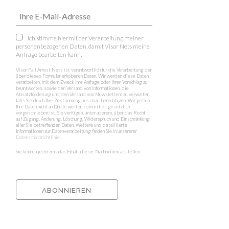
Ich stimme hiermit der Verarbeitung meiner
personenbezogenen Daten, damit Visor Nets meine
Anfrage bearbeiten kann.
Visor Fall Arrest Nets ist verantwortlich für die Verarbeitung der
über dieses Formular erhobenen Daten. Wir werden diese Daten
verarbeiten, mit dem Zweck Ihre Anfrage oder Ihren Vorschlag zu
beantworten, sowie den Versand von Informationen, die
Absatzförderung und den Versand von Newslettern zu verwalten,
falls Sie durch Ihre Zustimmung uns dazu berechtigen. Wir geben
Ihre Daten nicht an Dritte weiter, sofern dies gesetzlich
vorgeschrieben ist. Sie verfügen, unter aderem, über das Recht
auf Zugang, Änderung, Löschung, Widerspruch und Einschränkung
aller Sie betreffenden Daten. Weitere und detaillierte
Informationen zur Datenverarbeitung finden Sie in unsererer
Datenschutzrichtlinie
.
Sie können jederzeit das Erhalt dieser Nachrichten abstellen.